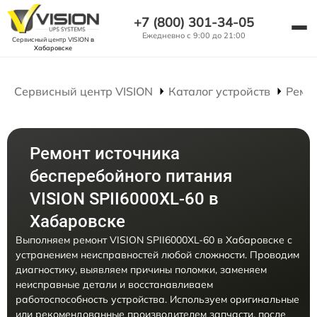
+7 (800) 301-34-05
Ежедневно с 9:00 до 21:00
Сервисный центр VISION
в
Хабаровске
Сервисный центр VISION
Каталог устройств
Ремо
Ремонт источника
бесперебойного питания
VISION SPII6000XL-60 в
Хабаровске
Выполняем ремонт VISION SPII6000XL-60 в Хабаровске с
устранением неисправностей любой сложности. Проводим
диагностику, выявляем причины поломки, заменяем
неисправные детали и восстанавливаем
работоспособность устройства. Используем оригинальные
или рекомендованные производителем запчасти, после