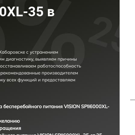
0XL-35 в
 Хабаровске с устранением
м диагностику, выявляем причины
восстанавливаем работоспособность
и рекомендованные производителем
рку всех функций и предоставляем
а бесперебойного питания VISION SPII6000XL-
 желанию
бращения