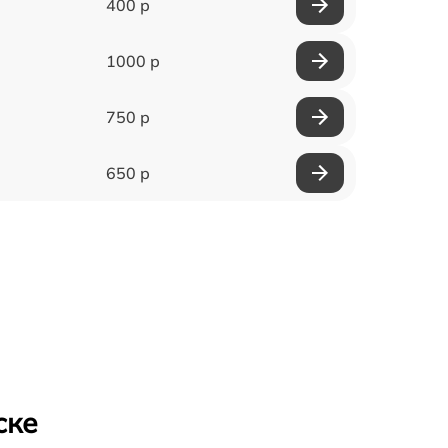
400 р
1000 р
750 р
650 р
ске