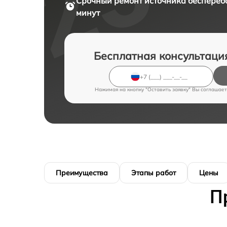
Срочный ремонт
источника бесперебо
минут
Бесплатная консультаци
Нажимая на кнопку "Оставить заявку" Вы соглашает
Преимущества
Этапы работ
Цены
П