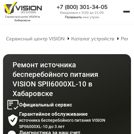
+7 (800) 301-34-05
Ежедневно с 9:00 до 21:00
Сервисный центр VISION
в
Позвонить
мне утром
Хабаровске
Сервисный центр VISION
Каталог устройств
Ремо
Ремонт источника
бесперебойного питания
VISION SPII6000XL-10 в
Хабаровске
Официальный сервис
Гарантийное обслуживание
источника бесперебойного питания VISION
SPII6000XL-10 до 3 лет
Диагностика за наш счет,