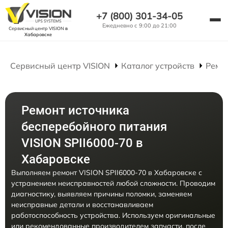
+7 (800) 301-34-05
Ежедневно с 9:00 до 21:00
Сервисный центр VISION
в
Хабаровске
Сервисный центр VISION
Каталог устройств
Ремо
Ремонт источника
бесперебойного питания
VISION SPII6000-70 в
Хабаровске
Выполняем ремонт VISION SPII6000-70 в Хабаровске с
устранением неисправностей любой сложности. Проводим
диагностику, выявляем причины поломки, заменяем
неисправные детали и восстанавливаем
работоспособность устройства. Используем оригинальные
или рекомендованные производителем запчасти, после