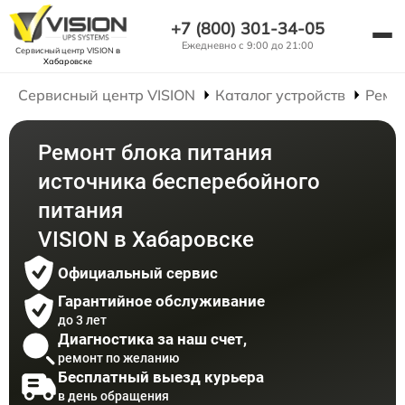
+7 (800) 301-34-05
Ежедневно с 9:00 до 21:00
Сервисный центр VISION
в
Хабаровске
Сервисный центр VISION
Каталог устройств
Ремо
Ремонт блока питания
источника бесперебойного
питания
VISION в Хабаровске
Официальный сервис
Гарантийное обслуживание
до 3 лет
Диагностика за наш счет,
ремонт по желанию
Бесплатный выезд курьера
в день обращения