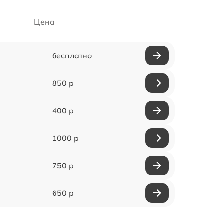
Цена
бесплатно
850 р
400 р
1000 р
750 р
650 р