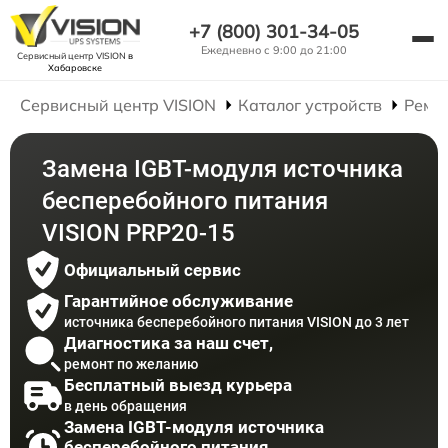
+7 (800) 301-34-05
Ежедневно с 9:00 до 21:00
Сервисный центр VISION
в
Хабаровске
Сервисный центр VISION
Каталог устройств
Ремо
Замена IGBT-модуля источника
бесперебойного питания
VISION PRP20-15
Официальный сервис
Гарантийное обслуживание
источника бесперебойного питания VISION до 3 лет
Диагностика за наш счет,
ремонт по желанию
Бесплатный выезд курьера
в день обращения
Замена IGBT-модуля источника
бесперебойного питания