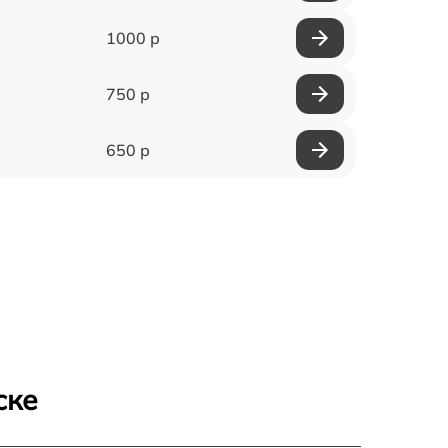
1000 р
750 р
650 р
ске