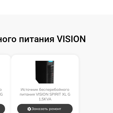
ого питания VISION
о
Источник бесперебойного
 G
питания VISION SPIRIT XL G
1,5KVA
Заказать ремонт