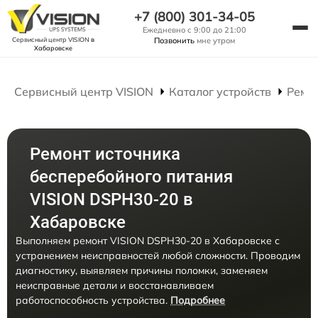
+7 (800) 301-34-05
Ежедневно с 9:00 до 21:00
Сервисный центр VISION
в
Позвонить
мне утром
Хабаровске
Сервисный центр VISION
Каталог устройств
Ремо
Ремонт источника
бесперебойного питания
VISION DSPH30-20 в
Хабаровске
Выполняем ремонт VISION DSPH30-20 в Хабаровске с
устранением неисправностей любой сложности. Проводим
диагностику, выявляем причины поломки, заменяем
неисправные детали и восстанавливаем
работоспособность устройства.
Подробнее