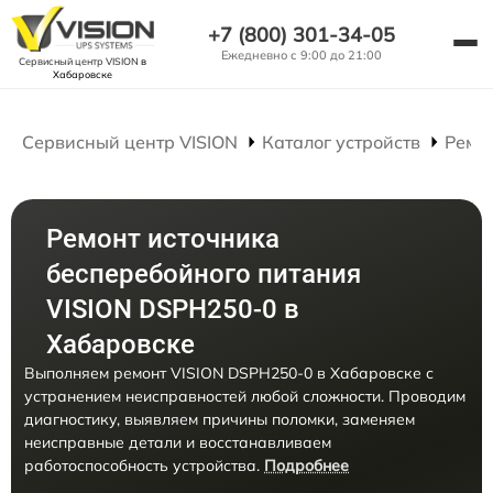
+7 (800) 301-34-05
Ежедневно с 9:00 до 21:00
Сервисный центр VISION
в
Хабаровске
Сервисный центр VISION
Каталог устройств
Ремо
Ремонт источника
бесперебойного питания
VISION DSPH250-0 в
Хабаровске
Выполняем ремонт VISION DSPH250-0 в Хабаровске с
устранением неисправностей любой сложности. Проводим
диагностику, выявляем причины поломки, заменяем
неисправные детали и восстанавливаем
работоспособность устройства.
Подробнее