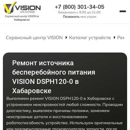
+7 (800) 301-34-05
Ежедневно с 9:00 до 21:00
Сервисный центр VISION
в
Позвонить
мне утром
Хабаровске
Сервисный центр VISION
Каталог устройств
Ремо
Ремонт источника
бесперебойного питания
VISION DSPH120-0 в
Хабаровске
Выполняем ремонт VISION DSPH120-0 в Хабаровске с
устранением неисправностей любой сложности. Проводим
диагностику, выявляем причины поломки, заменяем
неисправные детали и восстанавливаем
работоспособность устройства. Используем оригинальные
или рекомендованные производителем запчасти, после