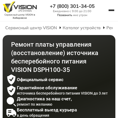
+7 (800) 301-34-05
Ежедневно с 9:00 до 21:00
Сервисный центр VISION
в
Позвонить
мне утром
Хабаровске
Сервисный центр VISION
Каталог устройств
Ремо
Ремонт платы управления
(восстановление) источника
бесперебойного питания
VISION DSPH100-35
Официальный сервис
Гарантийное обслуживание
источника бесперебойного питания VISION до 3 лет
Диагностика за наш счет,
ремонт по желанию
Бесплатный выезд курьера
в день обращения