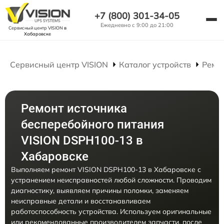
+7 (800) 301-34-05
Ежедневно с 9:00 до 21:00
Сервисный центр VISION
в
Хабаровске
Сервисный центр VISION
Каталог устройств
Ремо
Ремонт источника
бесперебойного питания
VISION DSPH100-13 в
Хабаровске
Выполняем ремонт VISION DSPH100-13 в Хабаровске с
устранением неисправностей любой сложности. Проводим
диагностику, выявляем причины поломки, заменяем
неисправные детали и восстанавливаем
работоспособность устройства. Используем оригинальные
или рекомендованные производителем запчасти, после