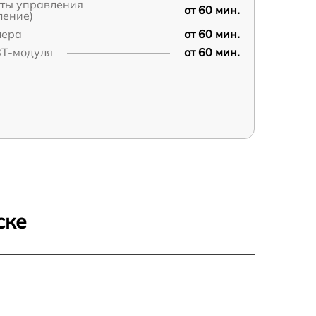
аты управления
от 60 мин.
ление)
лера
от 60 мин.
BT-модуля
от 60 мин.
ске