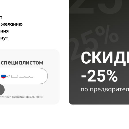
т
у желанию
ения
инут
СКИДК
 специалистом
-25%
по предварител
литикой конфиденциальности